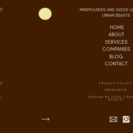
JÓ
MINDFULNESS AND GOOD LIF
URBAN BEASTS
HOME
ABOUT
SERVICES
COMPANIES
BLOG
CONTACT
TÓ
PRIVACY POLICY
IMPRESSUM
E
DESIGN BY LÉDU CREA
STUDIO