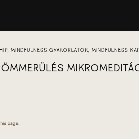
HIP
,
MINDFULNESS GYAKORLATOK
,
MINDFULNESS K
ÖMMERÜLÉS MIKROMEDITÁ
his page.